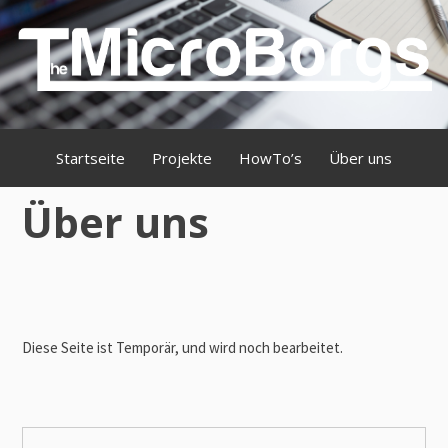
Skip
to
content
Primary
Startseite
Projekte
HowTo’s
Über uns
Menu
Über uns
Diese Seite ist Temporär, und wird noch bearbeitet.