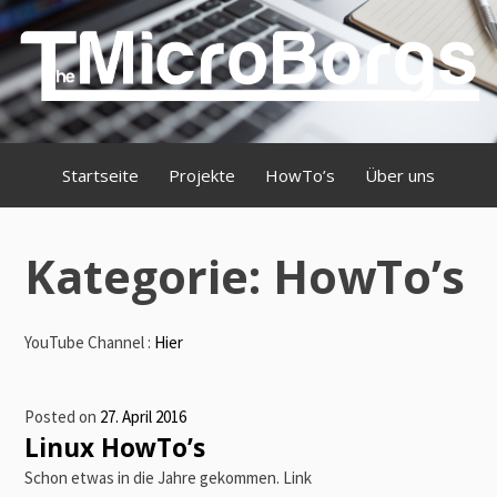
Skip
to
content
Primary
Startseite
Projekte
HowTo’s
Über uns
Menu
Kategorie:
HowTo’s
YouTube Channel :
Hier
Posted on
27. April 2016
Linux HowTo’s
Schon etwas in die Jahre gekommen. Link